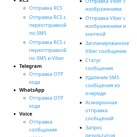
RCS
Отправка Viber с
Отправка RCS
изображением
Отправка RCS с
Отправка Viber с
переотправкой
изображением и
по SMS
кнопкой
Отправка RCS с
Запланированное
переотправкой
Viber сообщение
по SMS и Viber
Статус
Telegram
сообщения
Отправка OTP
Удаление SMS
кода
сообщения из
WhatsApp
очереди
Отправка OTP
Асинхронная
кода
отправка
Voice
сообщений
Отправка
Запрос
сообщения
результатов