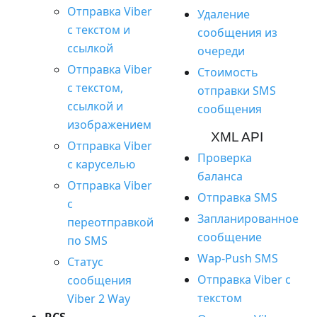
Отправка Viber
Удаление
с текстом и
сообщения из
ссылкой
очереди
Отправка Viber
Стоимость
с текстом,
отправки SMS
ссылкой и
сообщения
изображением
XML API
Отправка Viber
Проверка
с каруселью
баланса
Отправка Viber
Отправка SMS
с
Запланированное
переотправкой
сообщение
по SMS
Wap-Push SMS
Статус
Отправка Viber с
сообщения
текстом
Viber 2 Way