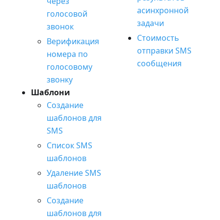
через
асинхронной
голосовой
задачи
звонок
Стоимость
Верификация
отправки SMS
номера по
сообщения
голосовому
звонку
Шаблони
Создание
шаблонов для
SMS
Список SMS
шаблонов
Удаление SMS
шаблонов
Создание
шаблонов для