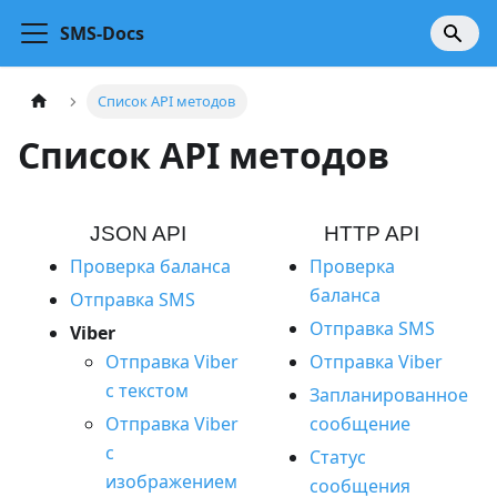
SMS-Docs
Список API методов
Список API методов
JSON API
HTTP API
Проверка баланса
Проверка
баланса
Отправка SMS
Отправка SMS
Viber
Отправка Viber
Отправка Viber
с текстом
Запланированное
Отправка Viber
сообщение
с
Статус
изображением
сообщения