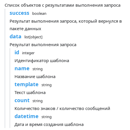
Список объектов с результатами выполнения запроса
success
boolean
Результат выполнения запроса, который вернулся в
пакете данных
data
list[object]
Результат выполнения запроса
id
integer
Идентификатор шаблона
name
string
Название шаблона
template
string
Текст шаблона
count
string
Количество знаков / количество сообщений
datetime
string
Дата и время создания шаблона