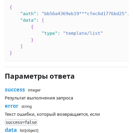
{
"auth"
:
"bb56a4369eb19***cfec6d1776bd25"
,
"data"
:
[
{
"type"
:
"template/list"
}
]
}
Параметры ответа
success
integer
Результат выполнения запроса
error
string
Текст ошибки, который возвращается, если
success=false
data
list[object]