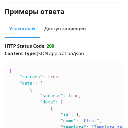
Примеры ответа
Успешный
Доступ запрещен
HTTP Status Code
:
200
Content Type
: JSON application/json
{
"success"
:
true
,
"data"
:
[
{
"success"
:
true
,
"data"
:
[
{
"id"
:
1
,
"name"
:
"First"
,
"template"
:
"Template text