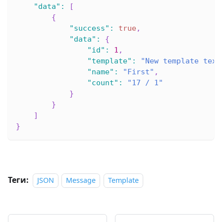
"data"
:
[
{
"success"
:
true
,
"data"
:
{
"id"
:
1
,
"template"
:
"New template text
"name"
:
"First"
,
"count"
:
"17 / 1"
}
}
]
}
Теги:
JSON
Message
Template