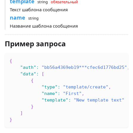
template
string
обязательный
Текст шаблона сообщения
name
string
Название шаблона сообщения
Пример запроса
{
"auth"
:
"bb56a4369eb19***cfec6d1776bd25"
,
"data"
:
[
{
"type"
:
"template/create"
,
"name"
:
"First"
,
"template"
:
"New template text"
}
]
}