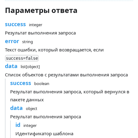
Параметры ответа
success
integer
Результат выполнения запроса
error
string
Текст ошибки, который возвращается, если
success=false
data
list[object]
Список объектов с результатами выполнения запроса
success
boolean
Результат выполнения запроса, который вернулся в
пакете данных
data
object
Результат выполнения запроса
id
integer
Идентификатор шаблона