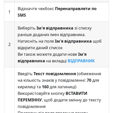
Відзначте чекбокс
Перенаправляти по
1
SMS
Виберіть
Ім'я відправника
зі списку
раніше доданих імен відправника.
Натисніть на поле
Ім'я відправника
щоб
2
відкрити даний список
Ви також можете додати нове
Ім'я
відправника
на вкладці
ВІДПРАВНИК
Введіть
Текст повідомлення
(обмеження
на кількість знаків у повідомленні:
70
для
кирилиці та
160
для латиниці)
Використовуйте кнопку
ВСТАВИТИ
ПЕРЕМІННУ
, щоб додати змінну до тексту
повідомлення