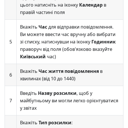
цього натисніть на іконку
Календар
в
правій частині поля
Вкажіть
Час
для відправки повідомлення.
Ви можете ввести час вручну або вибрати
5
зі списку, натиснувши на іконку
Годинник
праворуч від поля (обов'язково вказуйте
Київський
час)
Вкажіть
Час життя повідомлення
в
6
хвилинах (від 10 до 1440)
Введіть
Назву розсилки
, щоб у
7
майбутньому ви могли легко орієнтуватися
у звітах
Вкажіть
Тип розсилки
: